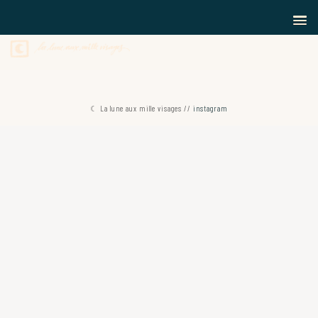
☾ La lune aux mille visages //
instagram