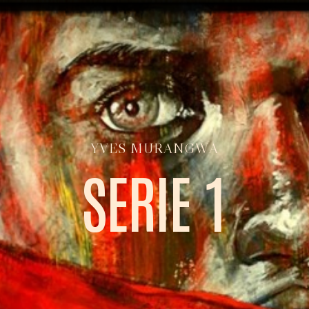
Y
V
E
S
M
U
R
A
N
G
W
A
S
E
R
I
E
1